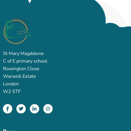
St Mary Magdalene
‏C of E primary school
‏Rowington Close
‏Warwick Estate
‏London
‏W2 5TF